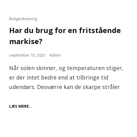
Cat
Boligindretning
Links
Har du brug for en fritstående
markise?
Posted
september 10, 2023
Admin
on
Når solen skinner, og temperaturen stiger,
er der intet bedre end at tilbringe tid
udendørs. Desværre kan de skarpe stråler
HAR
LÆS MERE…
DU
BRUG
FOR
EN
FRITSTÅENDE