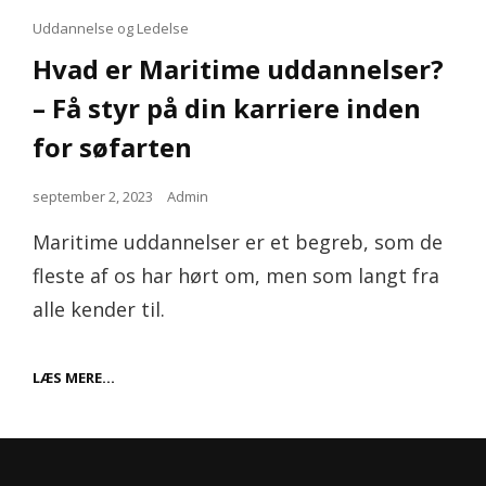
Cat
Uddannelse og Ledelse
Links
Hvad er Maritime uddannelser?
– Få styr på din karriere inden
for søfarten
Posted
september 2, 2023
Admin
on
Maritime uddannelser er et begreb, som de
fleste af os har hørt om, men som langt fra
alle kender til.
HVAD
LÆS MERE…
ER
MARITIME
UDDANNELSER?
–
FÅ