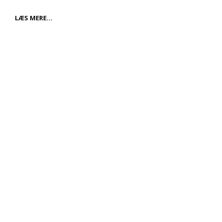
HAR
LÆS MERE…
DU
BRUG
FOR
EN
FRITSTÅENDE
MARKISE?