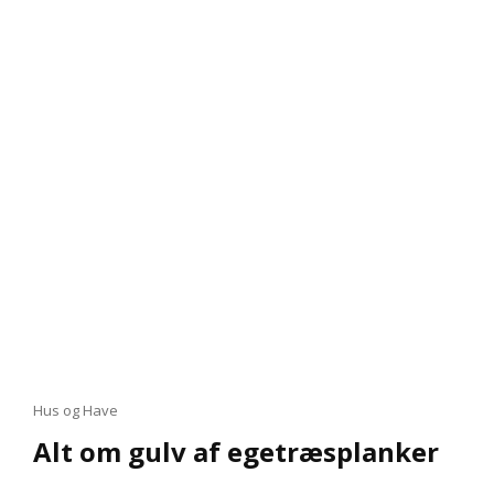
MARKISE?
Cat
Hus og Have
Links
Alt om gulv af egetræsplanker