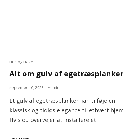
Cat
Hus og Have
Links
Alt om gulv af egetræsplanker
Posted
september 6, 2023
Admin
on
Et gulv af egetræsplanker kan tilføje en
klassisk og tidløs elegance til ethvert hjem.
Hvis du overvejer at installere et