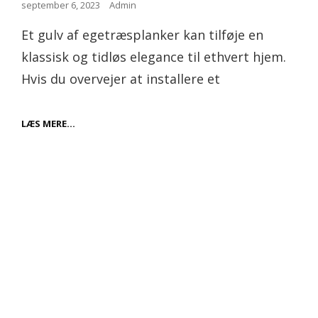
Posted
september 6, 2023
Admin
on
Et gulv af egetræsplanker kan tilføje en
klassisk og tidløs elegance til ethvert hjem.
Hvis du overvejer at installere et
ALT
LÆS MERE…
OM
GULV
AF
EGETRÆSPLANKER