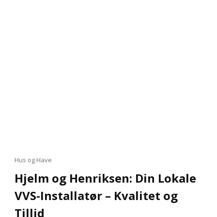
WITHINGS
BODY+:
TAG
KONTROL
OVER
DIN
SUNDHED
Cat
Hus og Have
Links
Hjelm og Henriksen: Din Lokale
VVS-Installatør – Kvalitet og
Tillid