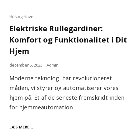
Cat
Hus og Have
Links
Elektriske Rullegardiner:
Komfort og Funktionalitet i Dit
Hjem
Posted
december 5, 2023
Admin
on
Moderne teknologi har revolutioneret
måden, vi styrer og automatiserer vores
hjem på. Et af de seneste fremskridt inden
for hjemmeautomation
ELEKTRISKE
LÆS MERE…
RULLEGARDINER:
KOMFORT