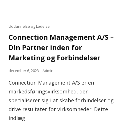
Cat
Uddannelse og Ledelse
Links
Connection Management A/S –
Din Partner inden for
Marketing og Forbindelser
Posted
december 6, 2023
Admin
on
Connection Management A/S er en
markedsføringsvirksomhed, der
specialiserer sig i at skabe forbindelser og
drive resultater for virksomheder. Dette
indlæg