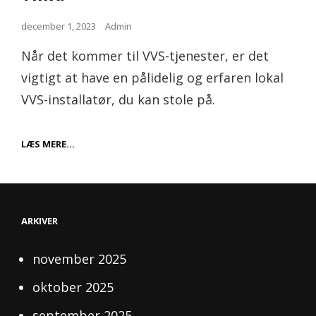
Posted
december 1, 2023
Admin
on
Når det kommer til VVS-tjenester, er det
vigtigt at have en pålidelig og erfaren lokal
VVS-installatør, du kan stole på.
HJELM
LÆS MERE…
OG
HENRIKSEN:
DIN
LOKALE
VVS-
INSTALLATØR
ARKIVER
–
KVALITET
OG
november 2025
TILLID
oktober 2025
september 2025