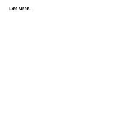
CONNECTION
LÆS MERE…
MANAGEMENT
A/S
–
DIN
PARTNER
INDEN
FOR
MARKETING
OG
FORBINDELSER