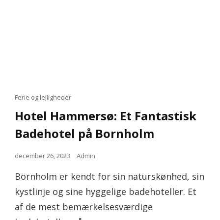
Cat
Ferie og lejligheder
Links
Hotel Hammersø: Et Fantastisk
Badehotel på Bornholm
Posted
december 26, 2023
Admin
on
Bornholm er kendt for sin naturskønhed, sin
kystlinje og sine hyggelige badehoteller. Et
af de mest bemærkelsesværdige