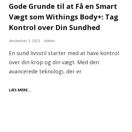
Links
Gode Grunde til at Få en Smart
Vægt som Withings Body+: Tag
Kontrol over Din Sundhed
Posted
december 3, 2023
Admin
on
En sund livsstil starter med at have kontrol
over din krop og din vægt. Med den
avancerede teknologi, der er
GODE
LÆS MERE…
GRUNDE
TIL
AT
FÅ
EN
SMART
VÆGT
SOM