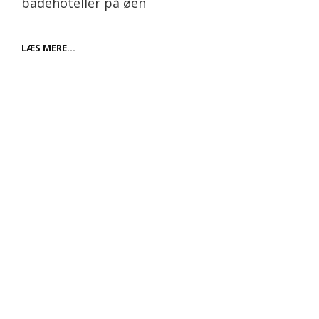
badehoteller på øen
HOTEL
LÆS MERE…
HAMMERSØ:
ET
FANTASTISK
BADEHOTEL
PÅ
BORNHOLM