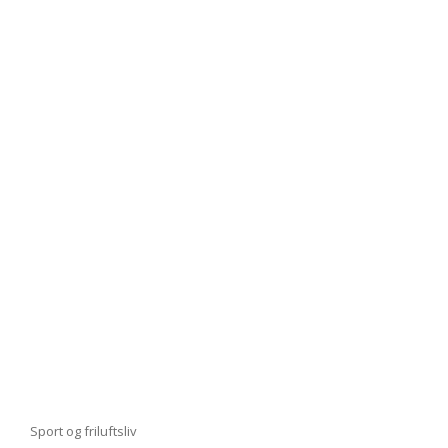
OG
FUNKTIONALITET
I
DIT
HJEM
Cat
Sport og friluftsliv