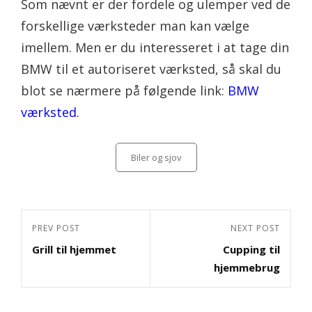
Som nævnt er der fordele og ulemper ved de
forskellige værksteder man kan vælge
imellem. Men er du interesseret i at tage din
BMW til et autoriseret værksted, så skal du
blot se nærmere på følgende link:
BMW
værksted
.
Categories
Biler og sjov
Indlægsnavigation
Previous
PREV POST
Next
NEXT POST
Grill til hjemmet
Cupping til
Post
Post
hjemmebrug