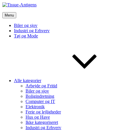
Skip
to
Tissue-Antigens
content
Menu
Vi bruger de bedste nyheder fra tech verdenen og meget mere
Biler og sjov
Industri og Erhverv
Tøj og Mode
Alle kategorier
Arbejde og Fritid
Biler og sjov
Boligindretning
Computer og IT
Elektronik
Ferie og lejligheder
Hus og Have
Ikke kategoriseret
Industri og Erhverv