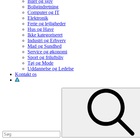
Biler og sjov
Boligindretning
Computer og IT
Elektronik
Ferie og lejligheder
Hus og Have
Ikke kategoriseret
Industri og Erhverv
Mad og Sundhed
Service og økonomi
Sport og friluftsliv
Tøj og Mode
Uddannelse og Ledelse
Kontakt os
Search
for: