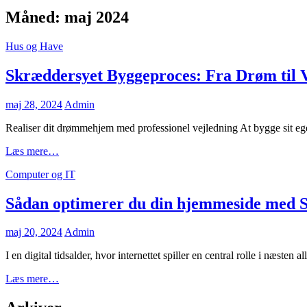
Måned:
maj 2024
Cat
Hus og Have
Links
Skræddersyet Byggeproces: Fra Drøm til 
Posted
maj 28, 2024
Admin
on
Realiser dit drømmehjem med professionel vejledning At bygge sit ege
Skræddersyet
Læs mere…
Byggeproces:
Cat
Computer og IT
Fra
Links
Drøm
til
Sådan optimerer du din hjemmeside med
Virkelighed
Posted
maj 20, 2024
Admin
on
I en digital tidsalder, hvor internettet spiller en central rolle i næsten a
Sådan
Læs mere…
optimerer
du