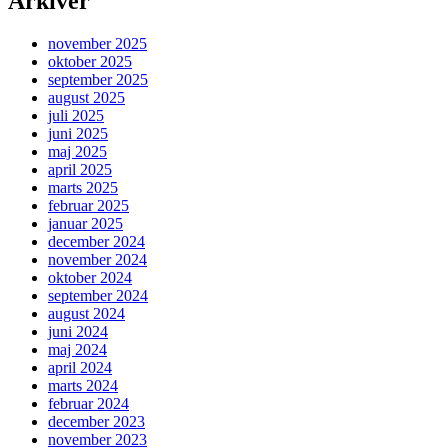
Arkiver
din
hjemmeside
november 2025
med
oktober 2025
SEO
september 2025
august 2025
juli 2025
juni 2025
maj 2025
april 2025
marts 2025
februar 2025
januar 2025
december 2024
november 2024
oktober 2024
september 2024
august 2024
juni 2024
maj 2024
april 2024
marts 2024
februar 2024
december 2023
november 2023