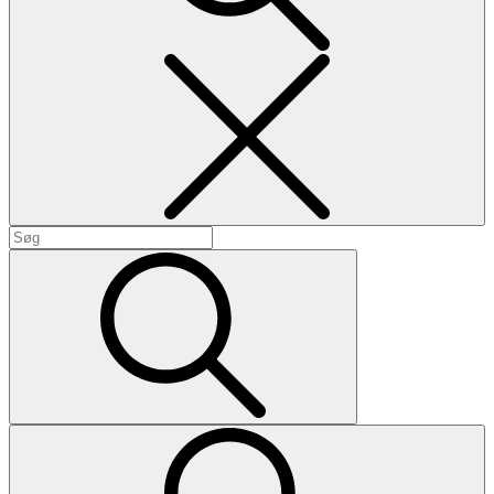
Search
Search
for:
Search