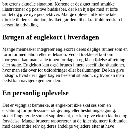
brugerens aktuelle situation. Kortene er designet med smukke
illustrationer og positive budskaber, der kan hjælpe med at løfte
sindet og give nye perspektiver. Mange oplever, at kortene taler
direkte til deres intuition, hvilket gør dem til et kraftfuldt redskab i
personlig udvikling.
Brugen af englekort i hverdagen
Mange mennesker integrerer englekort i deres daglige rutiner som en
form for meditation eller refleksion. Ved at trække et kort om
morgenen kan man sætte tonen for dagen og få en følelse af retning
eller støtte. Englekort kan også bruges i mere specifikke situationer,
hvor man står over for udfordringer eller beslutninger. De kan give
indsigt i, hvad der ligger bag en bestemt situation, og hvordan man
bedst kan navigere gennem den.
En personlig oplevelse
Det er vigtigt at bemærke, at englekort ikke skal ses som en
erstatning for professionel rådgivning eller beslutningstagning. I
stedet fungerer de som et supplement, der kan give ekstra klarhed og
forståelse. Mange brugere rapporterer, at de føler sig mere forbundet
med deres indre selv og deres åndelige vejledere efter at have