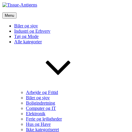
Skip
to
Tissue-Antigens
content
Menu
Vi bruger de bedste nyheder fra tech verdenen og meget mere
Biler og sjov
Industri og Erhverv
Tøj og Mode
Alle kategorier
Arbejde og Fritid
Biler og sjov
Boligindretning
Computer og IT
Elektronik
Ferie og lejligheder
Hus og Have
Ikke kategoriseret