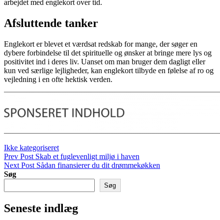
arbejdet med englekort over tid.
Afsluttende tanker
Englekort er blevet et værdsat redskab for mange, der søger en
dybere forbindelse til det spirituelle og ønsker at bringe mere lys og
positivitet ind i deres liv. Uanset om man bruger dem dagligt eller
kun ved særlige lejligheder, kan englekort tilbyde en følelse af ro og
vejledning i en ofte hektisk verden.
Categories
Ikke kategoriseret
Indlægsnavigation
Previous
Prev Post
Skab et fuglevenligt miljø i haven
Post
Next
Next Post
Sådan finansierer du dit drømmekøkken
Post
Søg
Søg
Seneste indlæg