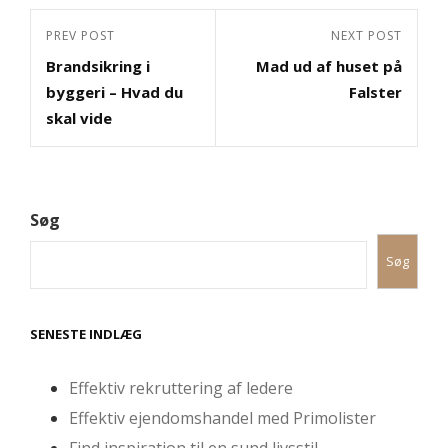
Indlægsnavigation
Previous
PREV POST
Next
NEXT POST
Brandsikring i
Mad ud af huset på
Post
Post
byggeri – Hvad du
Falster
skal vide
Søg
Søg
SENESTE INDLÆG
Effektiv rekruttering af ledere
Effektiv ejendomshandel med Primolister
Find inspiration til en sund livsstil