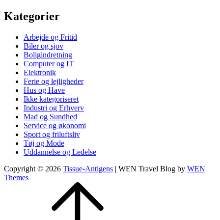
Kategorier
Arbejde og Fritid
Biler og sjov
Boligindretning
Computer og IT
Elektronik
Ferie og lejligheder
Hus og Have
Ikke kategoriseret
Industri og Erhverv
Mad og Sundhed
Service og økonomi
Sport og friluftsliv
Tøj og Mode
Uddannelse og Ledelse
Copyright © 2026
Tissue-Antigens
|
WEN Travel Blog by
WEN
Themes
Scroll
Up