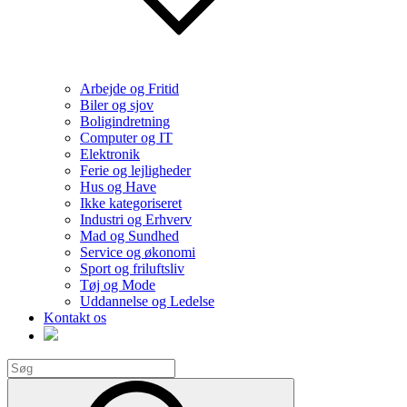
Arbejde og Fritid
Biler og sjov
Boligindretning
Computer og IT
Elektronik
Ferie og lejligheder
Hus og Have
Ikke kategoriseret
Industri og Erhverv
Mad og Sundhed
Service og økonomi
Sport og friluftsliv
Tøj og Mode
Uddannelse og Ledelse
Kontakt os
Search
for:
Search