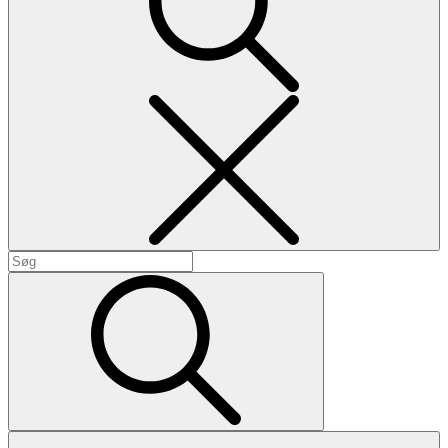
Search
Search
for:
Search