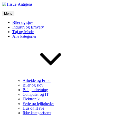
Skip
to
Tissue-Antigens
content
Menu
Vi bruger de bedste nyheder fra tech verdenen og meget mere
Biler og sjov
Industri og Erhverv
Tøj og Mode
Alle kategorier
Arbejde og Fritid
Biler og sjov
Boligindretning
Computer og IT
Elektronik
Ferie og lejligheder
Hus og Have
Ikke kategoriseret