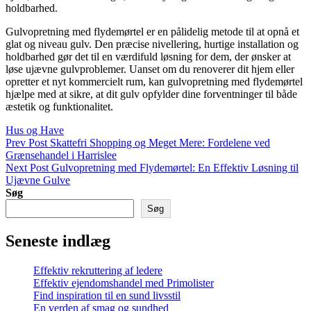
holdbarhed.
Gulvopretning med flydemørtel er en pålidelig metode til at opnå et
glat og niveau gulv. Den præcise nivellering, hurtige installation og
holdbarhed gør det til en værdifuld løsning for dem, der ønsker at
løse ujævne gulvproblemer. Uanset om du renoverer dit hjem eller
opretter et nyt kommercielt rum, kan gulvopretning med flydemørtel
hjælpe med at sikre, at dit gulv opfylder dine forventninger til både
æstetik og funktionalitet.
Categories
Hus og Have
Indlægsnavigation
Previous
Prev Post
Skattefri Shopping og Meget Mere: Fordelene ved
Post
Grænsehandel i Harrislee
Next
Next Post
Gulvopretning med Flydemørtel: En Effektiv Løsning til
Post
Ujævne Gulve
Søg
Søg
Seneste indlæg
Effektiv rekruttering af ledere
Effektiv ejendomshandel med Primolister
Find inspiration til en sund livsstil
En verden af smag og sundhed