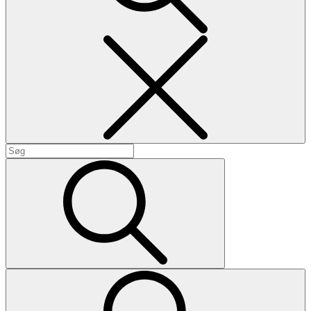
Search
Search
for:
Search