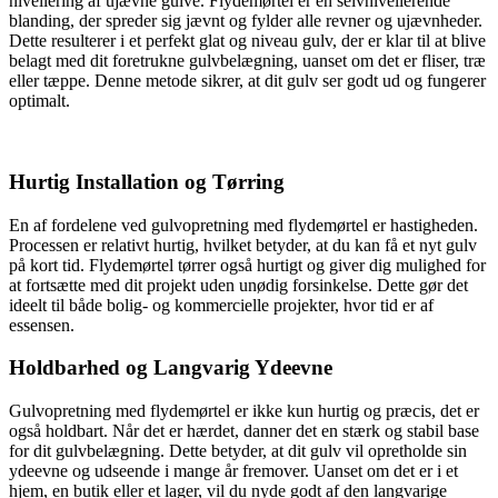
nivellering af ujævne gulve. Flydemørtel er en selvnivellerende
blanding, der spreder sig jævnt og fylder alle revner og ujævnheder.
Dette resulterer i et perfekt glat og niveau gulv, der er klar til at blive
belagt med dit foretrukne gulvbelægning, uanset om det er fliser, træ
eller tæppe. Denne metode sikrer, at dit gulv ser godt ud og fungerer
optimalt.
Hurtig Installation og Tørring
En af fordelene ved gulvopretning med flydemørtel er hastigheden.
Processen er relativt hurtig, hvilket betyder, at du kan få et nyt gulv
på kort tid. Flydemørtel tørrer også hurtigt og giver dig mulighed for
at fortsætte med dit projekt uden unødig forsinkelse. Dette gør det
ideelt til både bolig- og kommercielle projekter, hvor tid er af
essensen.
Holdbarhed og Langvarig Ydeevne
Gulvopretning med flydemørtel er ikke kun hurtig og præcis, det er
også holdbart. Når det er hærdet, danner det en stærk og stabil base
for dit gulvbelægning. Dette betyder, at dit gulv vil opretholde sin
ydeevne og udseende i mange år fremover. Uanset om det er i et
hjem, en butik eller et lager, vil du nyde godt af den langvarige