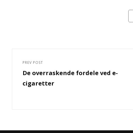
Ca
Indlægsnavigation
PREV POST
Previous
De overraskende fordele ved e-
Post
cigaretter