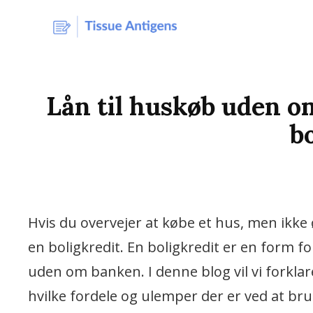
Vi Bruger De Bedste N
TISSUE-A
Lån til huskøb uden o
b
Hvis du overvejer at købe et hus, men ikke
en boligkredit. En boligkredit er en form fo
uden om banken. I denne blog vil vi forklar
hvilke fordele og ulemper der er ved at br