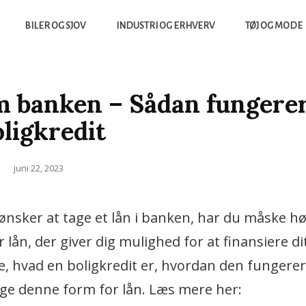
BILER OG SJOV
INDUSTRI OG ERHVERV
TØJ OG MODE
yheder Fra Tech Verdenen Og Meget Mere
NTIGENS
m banken – Sådan fungere
oligkredit
Posted
juni 22, 2023
on
 ønsker at tage et lån i banken, har du måske h
r lån, der giver dig mulighed for at finansiere d
e, hvad en boligkredit er, hvordan den fungerer
uge denne form for lån. Læs mere her: