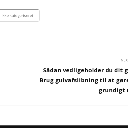
tegories
Ikke kategoriseret
NEX
Next
Sådan vedligeholder du dit g
Post
Brug gulvafslibning til at gør
grundigt 