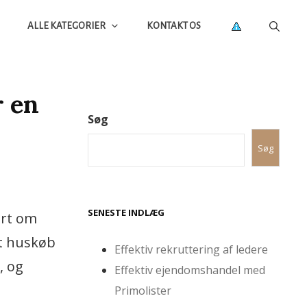
ALLE KATEGORIER
KONTAKT OS
r en
Søg
Søg
SENESTE INDLÆG
ørt om
it huskøb
Effektiv rekruttering af ledere
, og
Effektiv ejendomshandel med
Primolister