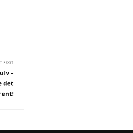
T POST
ulv –
e det
rent!