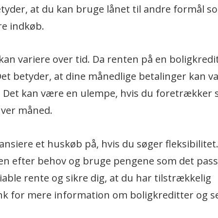
yder, at du kan bruge lånet til andre formål s
re indkøb.
kan variere over tid. Da renten på en boligkredi
. Det betyder, at dine månedlige betalinger kan v
r. Det kan være en ulempe, hvis du foretrækker s
 hver måned.
nsiere et huskøb på, hvis du søger fleksibilitet
tten efter behov og bruge pengene som det pass
able rente og sikre dig, at du har tilstrækkelig
k for mere information om boligkreditter og s