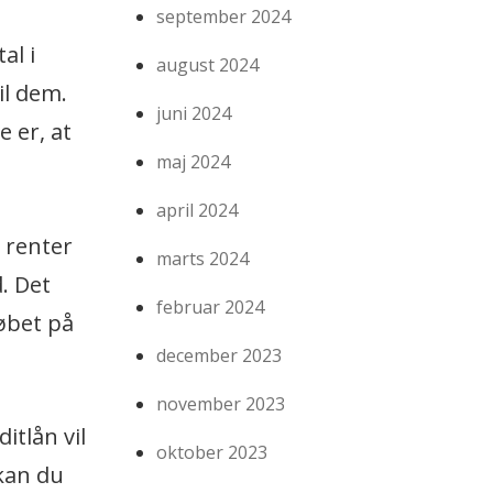
september 2024
al i
august 2024
il dem.
juni 2024
 er, at
maj 2024
april 2024
n renter
marts 2024
d. Det
februar 2024
øbet på
december 2023
november 2023
itlån vil
oktober 2023
 kan du