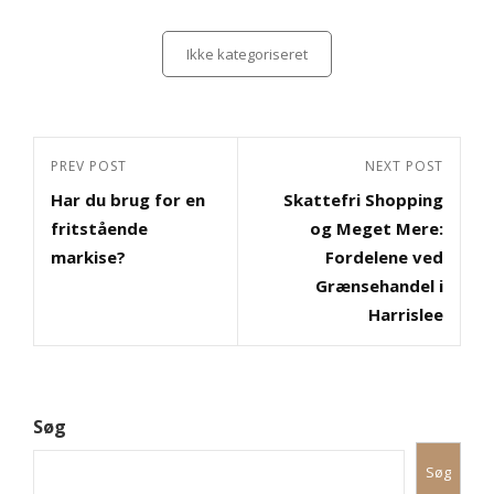
Categories
Ikke kategoriseret
Indlægsnavigation
Previous
PREV POST
Next
NEXT POST
Har du brug for en
Skattefri Shopping
Post
Post
fritstående
og Meget Mere:
markise?
Fordelene ved
Grænsehandel i
Harrislee
Søg
Søg