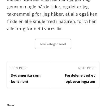
gennem nogle hårde tider, og det er jeg
taknemmelig for. Jeg håber, at alle også kan
finde en lille smule fred i naturen, for vi har
alle brug for det i vores liv.
Categories
Ikke kategoriseret
Indlægsnavigation
Previous
PREV POST
Next
NEXT POST
Sydamerika som
Fordelene ved et
Post
Post
kontinent
opbevaringsrum
Søg