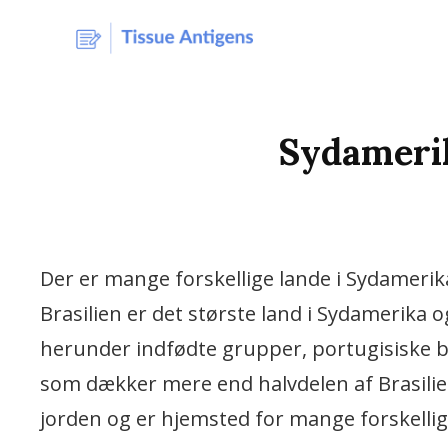
Vi Bruger De Bedste N
TISSUE-A
Sydameri
Der er mange forskellige lande i Sydamerika
Brasilien er det største land i Sydamerika 
herunder indfødte grupper, portugisiske 
som dækker mere end halvdelen af Brasilie
jorden og er hjemsted for mange forskelli