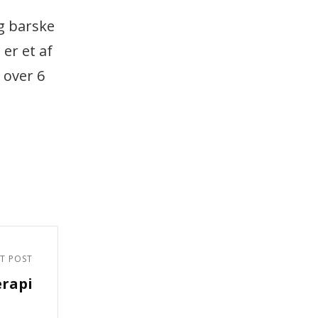
og barske
er et af
 over 6
T POST
erapi