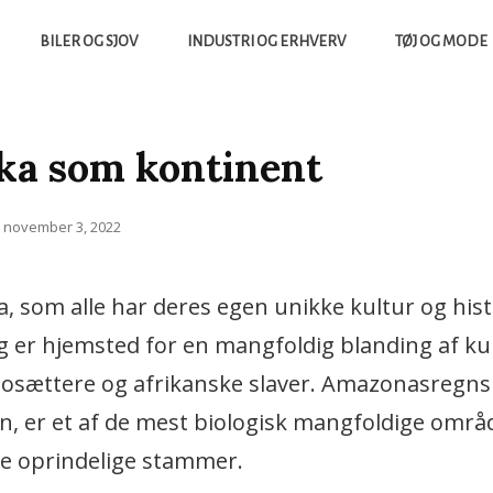
BILER OG SJOV
INDUSTRI OG ERHVERV
TØJ OG MODE
yheder Fra Tech Verdenen Og Meget Mere
NTIGENS
ka som kontinent
Posted
november 3, 2022
on
, som alle har deres egen unikke kultur og hist
og er hjemsted for en mangfoldig blanding af ku
bosættere og afrikanske slaver. Amazonasregns
n, er et af de mest biologisk mangfoldige områ
ge oprindelige stammer.