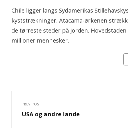
Chile ligger langs Sydamerikas Stillehavsk
kyststrækninger. Atacama-ørkenen strækker
de tørreste steder på jorden. Hovedstaden S
millioner mennesker.
Ca
Indlægsnavigation
PREV POST
Previous
USA og andre lande
Post