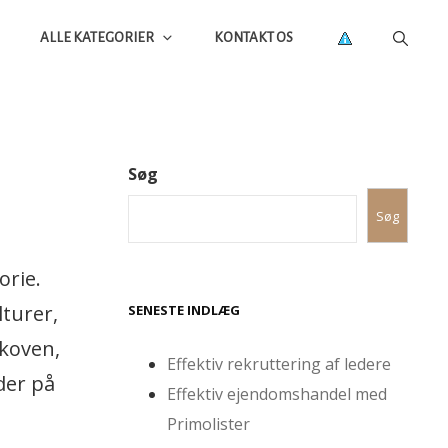
ALLE KATEGORIER
KONTAKT OS
Søg
Søg
orie.
lturer,
SENESTE INDLÆG
koven,
Effektiv rekruttering af ledere
der på
Effektiv ejendomshandel med
Primolister