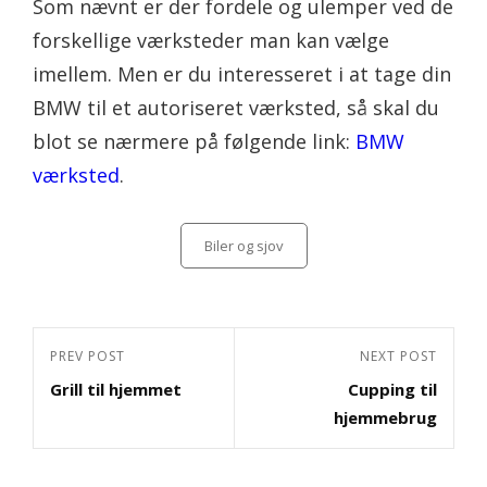
Som nævnt er der fordele og ulemper ved de
forskellige værksteder man kan vælge
imellem. Men er du interesseret i at tage din
BMW til et autoriseret værksted, så skal du
blot se nærmere på følgende link:
BMW
værksted
.
Categories
Biler og sjov
Indlægsnavigation
Previous
PREV POST
Next
NEXT POST
Grill til hjemmet
Cupping til
Post
Post
hjemmebrug