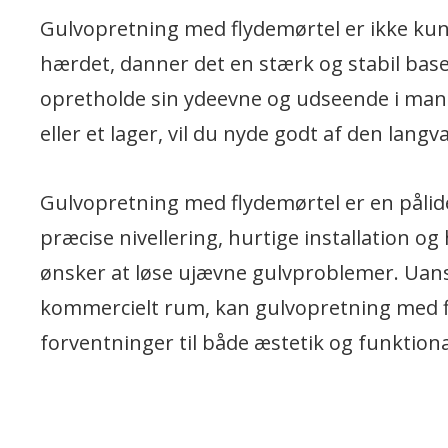
Gulvopretning med flydemørtel er ikke kun 
hærdet, danner det en stærk og stabil base f
opretholde sin ydeevne og udseende i mang
eller et lager, vil du nyde godt af den lang
Gulvopretning med flydemørtel er en pålidel
præcise nivellering, hurtige installation og
ønsker at løse ujævne gulvproblemer. Uanse
kommercielt rum, kan gulvopretning med fly
forventninger til både æstetik og funktional