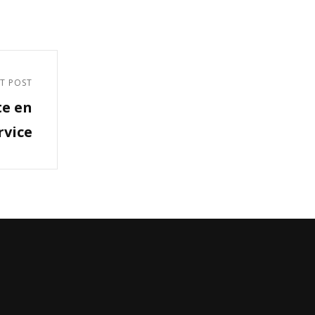
T POST
te en
rvice