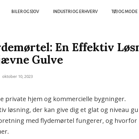
BILER OG SJOV
INDUSTRI OG ERHVERV
TØJ OG MODE
yheder Fra Tech Verdenen Og Meget Mere
NTIGENS
demørtel: En Effektiv Løs
Ujævne Gulve
Posted
oktober 10, 2023
on
e private hjem og kommercielle bygninger.
iv løsning, der kan give dig et glat og niveau gul
opretning med flydemørtel fungerer, og hvorfor 
mer.