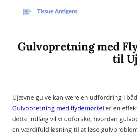
Vi Bruger De Bedste N
TISSUE-A
Gulvopretning med Fly
til 
Ujævne gulve kan være en udfordring i båd
Gulvopretning med flydemørtel
er en effekt
dette indlæg vil vi udforske, hvordan gulv
en værdifuld løsning til at løse gulvproble