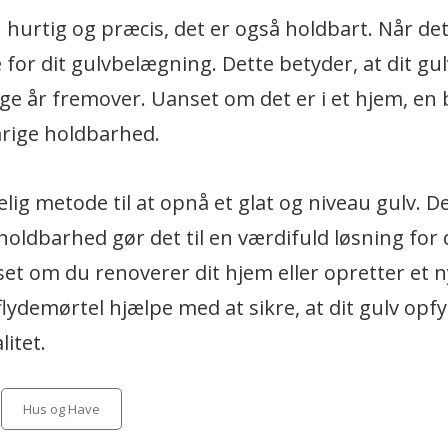
hurtig og præcis, det er også holdbart. Når det
or dit gulvbelægning. Dette betyder, at dit gulv
e år fremover. Uanset om det er i et hjem, en 
varige holdbarhed.
ig metode til at opnå et glat og niveau gulv. D
 holdbarhed gør det til en værdifuld løsning for
t om du renoverer dit hjem eller opretter et n
demørtel hjælpe med at sikre, at dit gulv opfy
itet.
Categories
Hus og Have