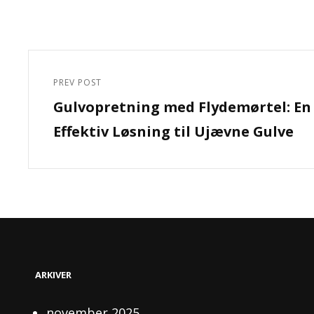
Indlægsnavigation
PREV POST
Previous
Gulvopretning med Flydemørtel: En
Post
Effektiv Løsning til Ujævne Gulve
ARKIVER
november 2025