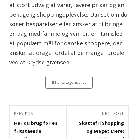
et stort udvalg af varer, lavere priser og en
behagelig shoppingoplevelse. Uanset om du
søger besparelser eller ønsker at tilbringe
en dag med familie og venner, er Harrislee
et populært mål for danske shoppere, der
ønsker at drage fordel af de mange fordele
ved at krydse grænsen.
Categories
Ikke kategoriseret
Indlægsnavigation
Previous
PREV POST
Next
NEXT POST
Har du brug for en
Skattefri Shopping
Post
Post
fritstående
og Meget Mere: